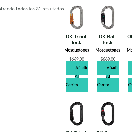
trando todos los 31 resultados
OK Triact-
OK Ball-
O
lock
lock
Mosquetones
Mosquetones
Mo
$
669.00
$
669.00
Añadir
Añadir
Al
Al
Carrito
Carrito
Ca