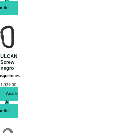
rrito
VULCAN
Screw
negro
squetones
$
1,039.00
Añadir
Al
rrito