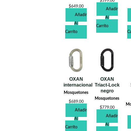
$
599.00
$
649.00
Añadir
Añadir
Al
Al
Carrito
Carrito
Ca
OXAN
OXAN
internacional
Triact-Lock
negro
Mosquetones
Mosquetones
$
689.00
Mo
$
779.00
Añadir
Añadir
Al
Al
Carrito