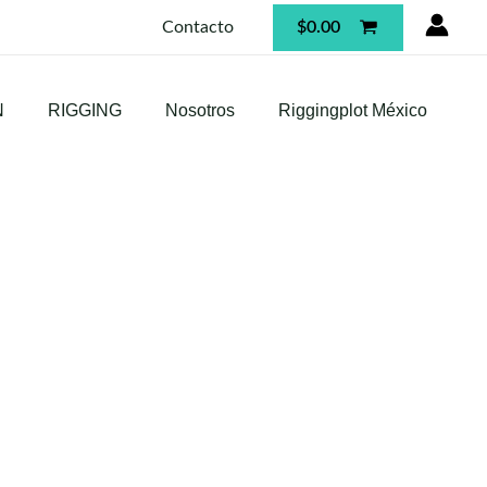
$
0.00
Contacto
N
RIGGING
Nosotros
Riggingplot México