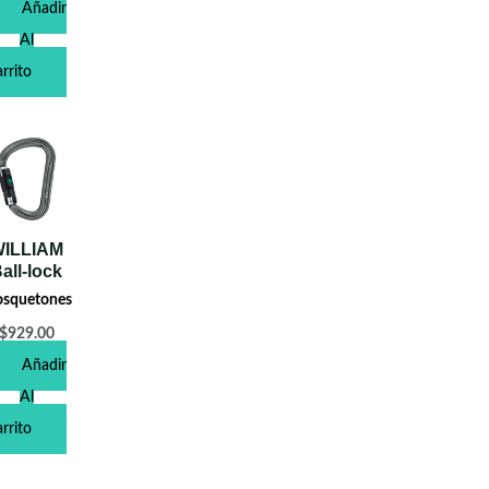
Añadir
Al
rrito
ILLIAM
all-lock
squetones
$
929.00
Añadir
Al
rrito