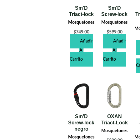
Sm’D
Sm’D
Triact-lock
Screw-lock
Tr
Mosquetones
Mosquetones
Mo
$
749.00
$
599.00
Añadir
Añadir
Al
Al
Carrito
Carrito
Ca
Sm’D
OXAN
Screw-lock
Triact-Lock
negro
Mosquetones
Mosquetones
Mo