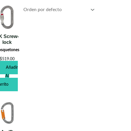
K Screw-
lock
squetones
$
519.00
Añadir
Al
rrito