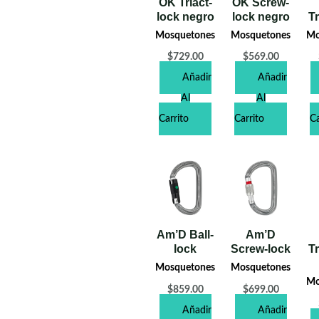
OK Triact-
OK Screw-
lock negro
lock negro
Tr
Mosquetones
Mosquetones
Mo
$
729.00
$
569.00
Añadir
Añadir
Al
Al
Carrito
Carrito
Ca
Am’D Ball-
Am’D
lock
Screw-lock
Tr
Mosquetones
Mosquetones
Mo
$
859.00
$
699.00
Añadir
Añadir