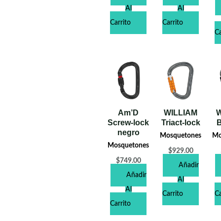
Al
Al
Carrito
Carrito
Ca
Am’D
WILLIAM
W
Screw-lock
Triact-lock
B
negro
Mosquetones
Mo
Mosquetones
$
929.00
$
749.00
Añadir
Añadir
Al
Al
Carrito
Ca
Carrito