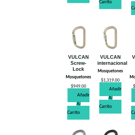
Carrito
Ca
VULCAN
VULCAN
Screw-
internacional
Lock
Mosquetones
Mosquetones
Mo
$
1,319.00
$
949.00
Añadir
Añadir
Al
Al
Carrito
Carrito
Ca