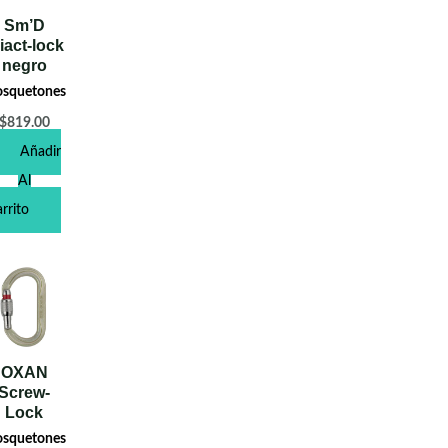
Sm’D
iact-lock
negro
squetones
$
819.00
Añadir
Al
rrito
OXAN
Screw-
Lock
squetones