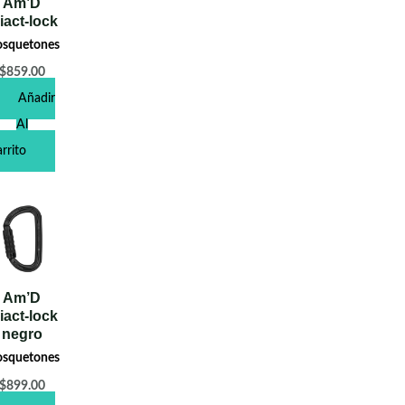
Am’D
iact-lock
squetones
$
859.00
Añadir
Al
rrito
Am’D
iact-lock
negro
squetones
$
899.00