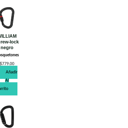
ILLIAM
rew-lock
negro
squetones
$
779.00
Añadir
Al
rrito