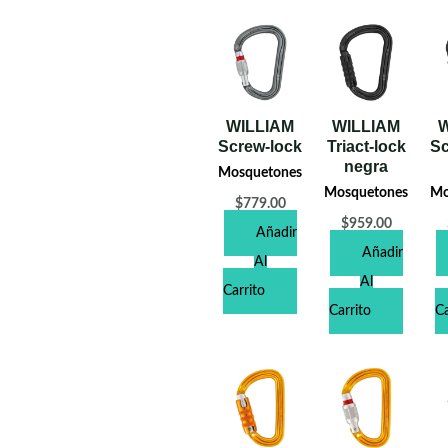
WILLIAM
WILLIAM
W
Screw-lock
Triact-lock
Sc
negra
Mosquetones
Mosquetones
Mo
$
779.00
$
959.00
Añadir
Añadir
Al
Al
Carrito
Carrito
Ca