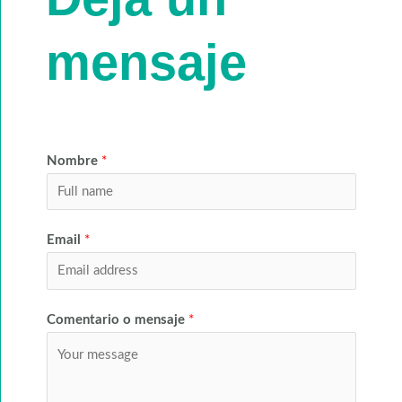
-
m
i
mensaje
n
Nombre
*
Email
*
Comentario o mensaje
*