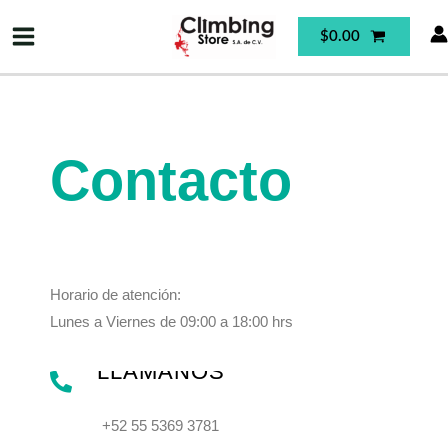
Ir
Main
$
0.00
al
Menu
contenido
Contacto
Horario de atención:
Lunes a Viernes de 09:00 a 18:00 hrs
LLÁMANOS
+52 55 5369 3781