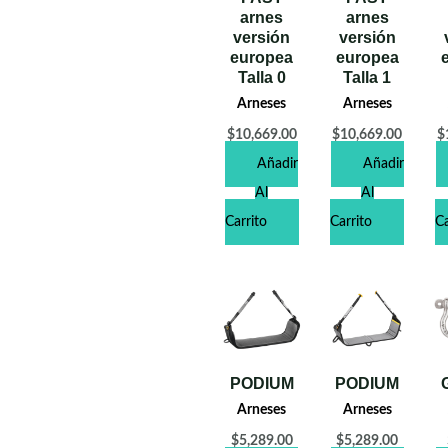
arnes
arnes
versión
versión
europea
europea
Talla 0
Talla 1
Arneses
Arneses
$
10,669.00
$
10,669.00
$
Añadir
Añadir
Al
Al
Carrito
Carrito
Ca
PODIUM
PODIUM
Arneses
Arneses
$
5,289.00
$
5,289.00