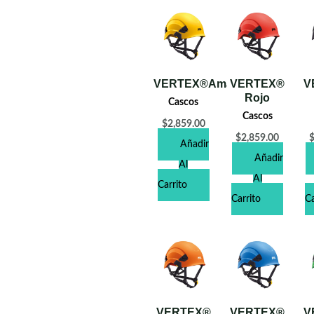
VERTEX®Amarillo
VERTEX®
V
Rojo
Cascos
Cascos
$
2,859.00
$
2,859.00
Añadir
Añadir
Al
Al
Carrito
Carrito
Ca
VERTEX®
VERTEX®
V