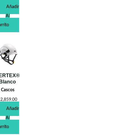
Añadir
Al
rrito
ERTEX®
Blanco
Cascos
$
2,859.00
Añadir
Al
rrito