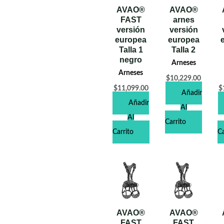
AVAO®
AVAO®
FAST
arnes
versión
versión
europea
europea
Talla 1
Talla 2
negro
Arneses
Arneses
$
10,229.00
$
11,099.00
$
Añadir
Añadir
Al
Al
Carrito
Carrito
Ca
AVAO®
AVAO®
FAST
FAST