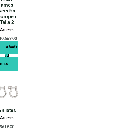
arnes
versión
europea
Talla 2
Arneses
10,669.00
Añadir
Al
rrito
Grilletes
Arneses
$
619.00