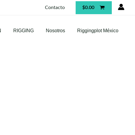
$
0.00
Contacto
N
RIGGING
Nosotros
Riggingplot México