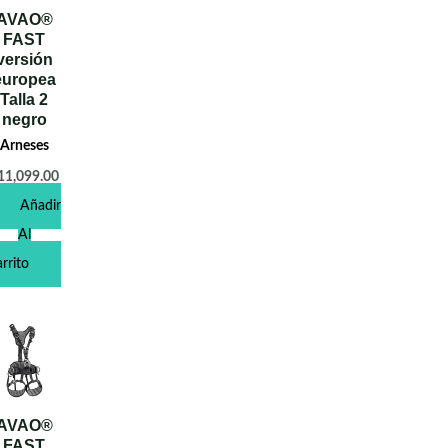
AVAO®
FAST
versión
europea
Talla 2
negro
Arneses
11,099.00
Añadir
Al
rrito
AVAO®
FAST