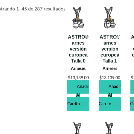
trando 1–45 de 287 resultados
ASTRO®
ASTRO®
arnes
arnes
versión
versión
europea
europea
Talla 0
Talla 1
Arneses
Arneses
$
13,139.00
$
13,139.00
$
Añadir
Añadir
Al
Al
Carrito
Carrito
Ca