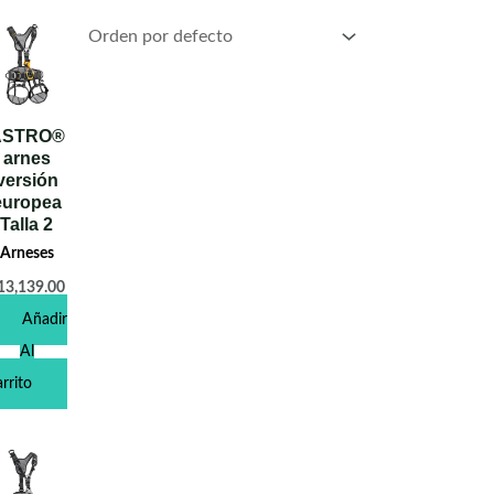
ASTRO®
arnes
versión
europea
Talla 2
Arneses
13,139.00
Añadir
Al
rrito