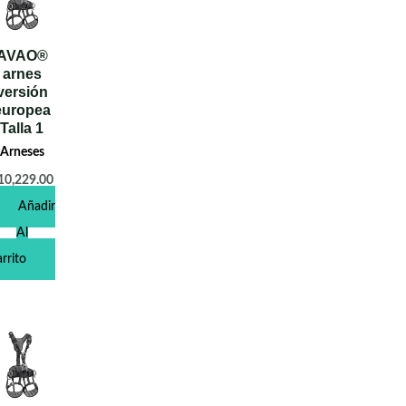
AVAO®
arnes
versión
europea
Talla 1
Arneses
10,229.00
Añadir
Al
rrito