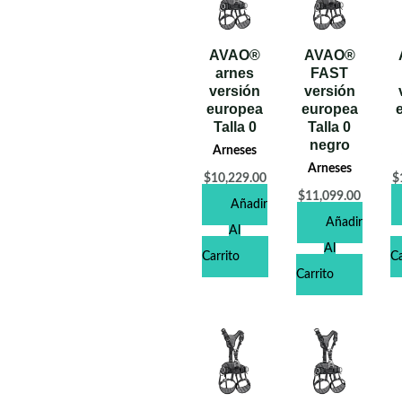
AVAO®
AVAO®
arnes
FAST
versión
versión
europea
europea
Talla 0
Talla 0
negro
Arneses
Arneses
$
10,229.00
$
$
11,099.00
Añadir
Añadir
Al
Al
Carrito
Ca
Carrito