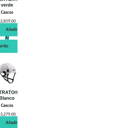
verde
Cascos
$
2,859.00
Añadir
Al
rrito
TRATO®
Blanco
Cascos
$
3,279.00
Añadir