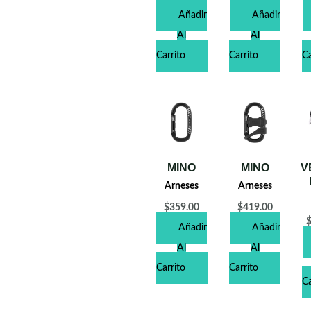
Añadir
Añadir
Al
Al
Carrito
Carrito
Ca
MINO
MINO
V
Arneses
Arneses
$
359.00
$
419.00
Añadir
Añadir
Al
Al
Carrito
Carrito
Ca