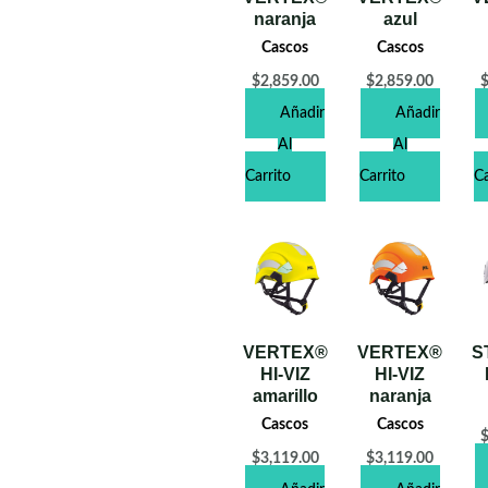
naranja
azul
Cascos
Cascos
$
2,859.00
$
2,859.00
Añadir
Añadir
Al
Al
Carrito
Carrito
Ca
VERTEX®
VERTEX®
S
HI-VIZ
HI-VIZ
amarillo
naranja
Cascos
Cascos
$
3,119.00
$
3,119.00