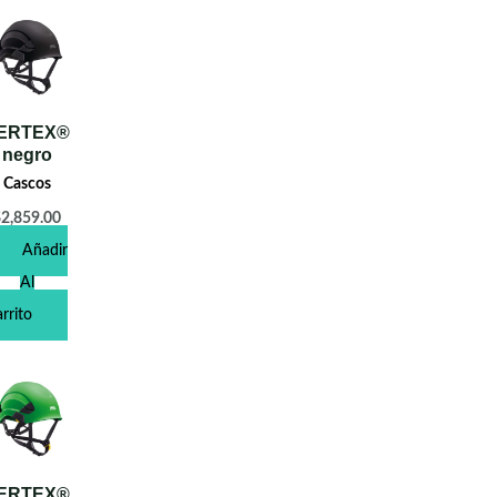
ERTEX®
negro
Cascos
$
2,859.00
Añadir
Al
rrito
ERTEX®