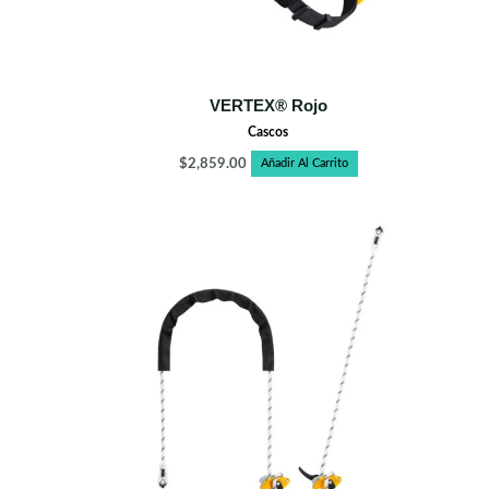
VERTEX® Rojo
Cascos
$
2,859.00
Añadir Al Carrito