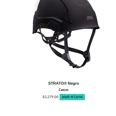
STRATO® Negro
Cascos
$
3,279.00
Añadir Al Carrito