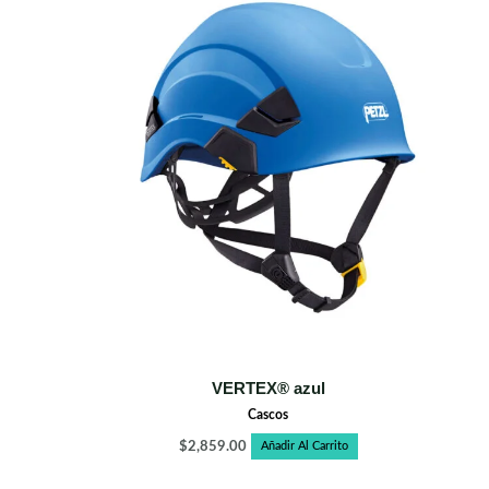
VERTEX® azul
Cascos
$
2,859.00
Añadir Al Carrito