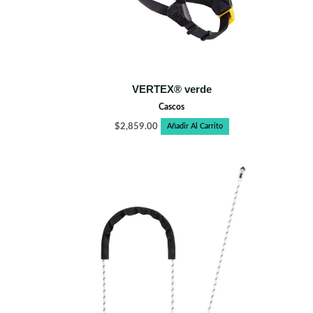
VERTEX® verde
Cascos
$
2,859.00
Añadir Al Carrito