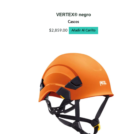
VERTEX® negro
Cascos
$
2,859.00
Añadir Al Carrito