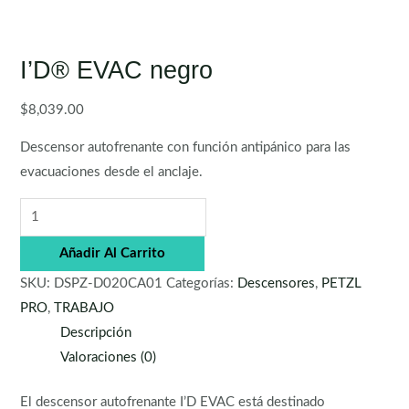
I’D® EVAC negro
$
8,039.00
Descensor autofrenante con función antipánico para las
evacuaciones desde el anclaje.
Añadir Al Carrito
SKU:
DSPZ-D020CA01
Categorías:
Descensores
,
PETZL
PRO
,
TRABAJO
Descripción
Valoraciones (0)
El descensor autofrenante I’D EVAC está destinado