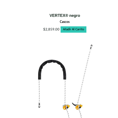
VERTEX® negro
Cascos
$
2,859.00
Añadir Al Carrito