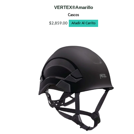
VERTEX®Amarillo
Cascos
$
2,859.00
Añadir Al Carrito