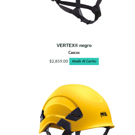
VERTEX® negro
Cascos
$
2,859.00
Añadir Al Carrito