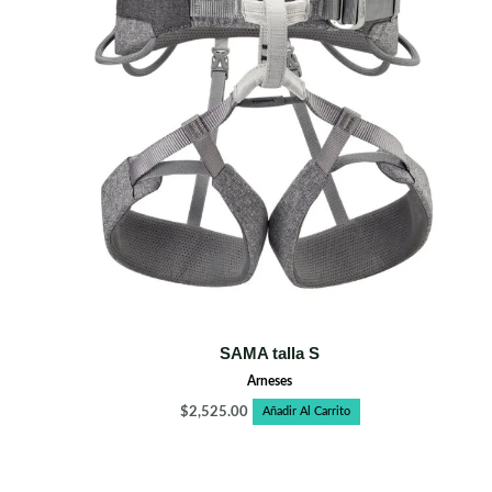
SAMA talla S
Arneses
$
2,525.00
Añadir Al Carrito