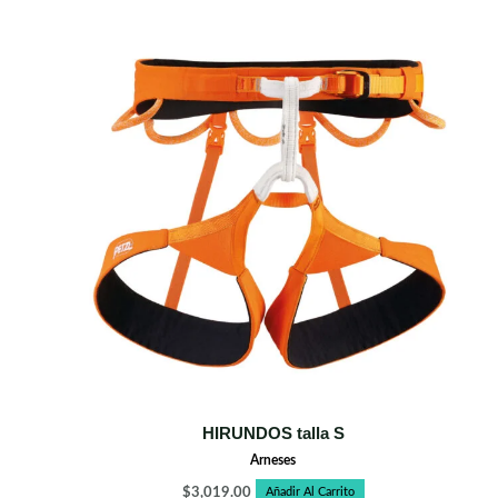
HIRUNDOS talla S
Arneses
$
3,019.00
Añadir Al Carrito