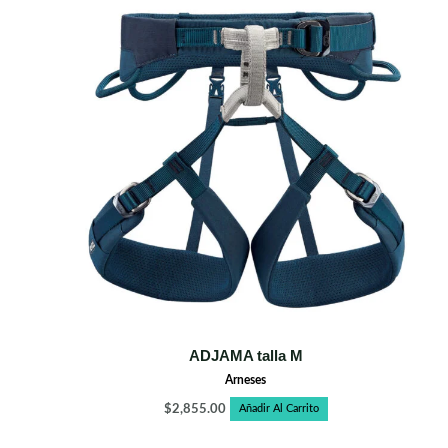
ADJAMA talla M
Arneses
$
2,855.00
Añadir Al Carrito