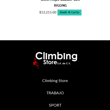
RIGGING
$
12,215.00
Añadir Al Carrito
Climbing Store
TRABAJO
SPORT