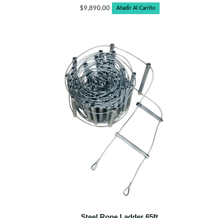
$
9,890.00
Añadir Al Carrito
Steel Rope Ladder 65ft