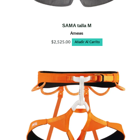
SAMA talla M
Arneses
$
2,525.00
Añadir Al Carrito