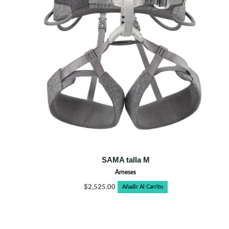
SAMA talla M
Arneses
$
2,525.00
Añadir Al Carrito