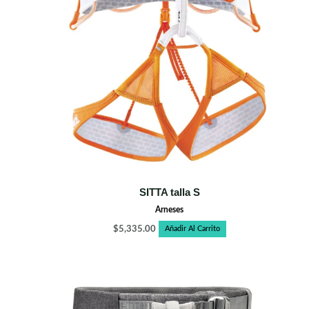
SITTA talla S
Arneses
$
5,335.00
Añadir Al Carrito