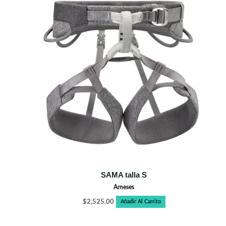
SAMA talla S
Arneses
$
2,525.00
Añadir Al Carrito